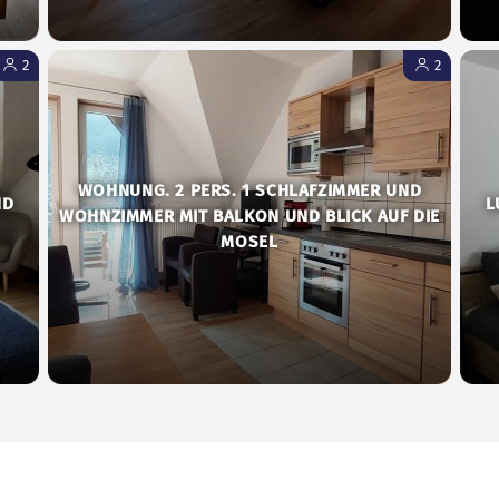
2
2
WOHNUNG. 2 PERS. 1 SCHLAFZIMMER UND
ND
L
WOHNZIMMER MIT BALKON UND BLICK AUF DIE
MOSEL