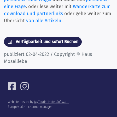
eine Frage
. oder lese weiter mit
Wanderkarte zum
download und partnerlinks
oder gehe weiter zum
Übersicht
von alle Artikeln
.
Verfügbarkeit und sofort Buchen
publiziert 02-04-2022 / Copyright © Haus
Moselliebe
Website hosted by
MyTourist Hotel Software.
Europe's all-in channel manager.