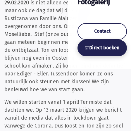
Fotogalerij
29.02.2020
is niet alleen een bijzondere datum
maar ook de dag dat wij de sleutel krijgen. Villa
Rusticana van Familie Mainzer wordt
overgenomen door ons. Omgedoopt tot B&B Haus
Contact
Moselliebe. Stef (onze oudste zoon) en Ik (Nynke)
gaan meteen beginnen met het opknappen van
Direct boeken
de ontbijtzaal. Ton en Joost (onze jongste zoon)
blijven nog even in Oostenrijk zodat Joost zijn
school kan afmaken. Zij komen eind mei definitief
naar Ediger - Eller. Tussendoor komen ze ons
natuurlijk ook steunen met klussen! We zijn
benieuwd hoe we van start gaan.
We willen starten vanaf 1 april! Tenmiste dat
dachten we. Op 13 maart 2020 krijgen we bericht
vanuit de media dat alles in lockdown gaat
vanwege de Corona. Dus Joost en Ton zijn zo snel